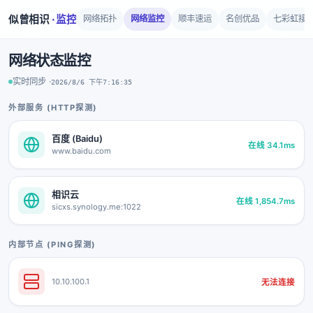
似曾相识
· 监控
网络拓扑
网络监控
顺丰速运
名创优品
七彩虹接
网络状态监控
实时同步 ·
2026/8/6 下午7:16:35
外部服务 (HTTP探测)
百度 (Baidu)
在线 34.1ms
www.baidu.com
相识云
在线 1,854.7ms
sicxs.synology.me:1022
内部节点 (PING探测)
10.10.100.1
无法连接